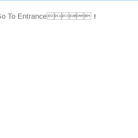
Go To Entrance！